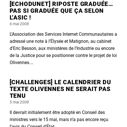
[ECHODUNET] RIPOSTE GRADUÉE…
PAS SI GRADUÉE QUE ÇA SELON
L’ASIC !
Posted
6 mai 2008
on
L’Association des Services Internet Communautaires a
adressé une note à l’Élysée et Matignon, au cabinet
d’Eric Besson, aux ministères de l’Industrie ou encore
de la Justice pour se positionner contre le projet de loi
Olivennes.…
[CHALLENGES] LE CALENDRIER DU
TEXTE OLIVENNES NE SERAIT PAS
TENU
Posted
5 mai 2008
on
Il devrait initialement être adopté en Conseil des
ministres vers le 15 mai, mais n’a pas encore reçu
l’avis du Conseil d’État.