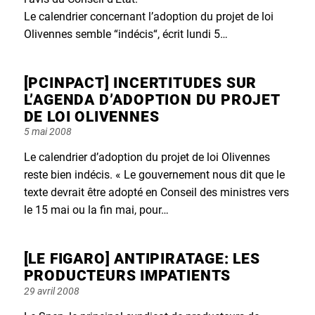
Le calendrier concernant l’adoption du projet de loi
Olivennes semble “indécis“, écrit lundi 5…
[PCINPACT] INCERTITUDES SUR
L’AGENDA D’ADOPTION DU PROJET
DE LOI OLIVENNES
Posted
5 mai 2008
on
Le calendrier d’adoption du projet de loi Olivennes
reste bien indécis. « Le gouvernement nous dit que le
texte devrait être adopté en Conseil des ministres vers
le 15 mai ou la fin mai, pour…
[LE FIGARO] ANTIPIRATAGE: LES
PRODUCTEURS IMPATIENTS
Posted
29 avril 2008
on