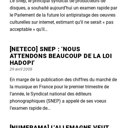
Le Snep, le principal syndicat de producteurs de
disques, a souhaité aujourd’hui un examen rapide par
le Parlement de la future loi antipiratage des oeuvres
culturelles sur internet, estimant qu’il ne serait « pas
acceptable » qu’il…
[NETECO] SNEP : ‘NOUS
ATTENDONS BEAUCOUP DE LA LOI
HADOPI’
Posted
29 avril 2008
on
En marge de la publication des chiffres du marché de
la musique en France pour le premier trimestre de
l’année, le Syndicat national des éditeurs
phonographiques (SNEP) a appelé de ses voeux
l’examen rapide de…
[NUMERAMA] L’ALLEMAGNE VEUT