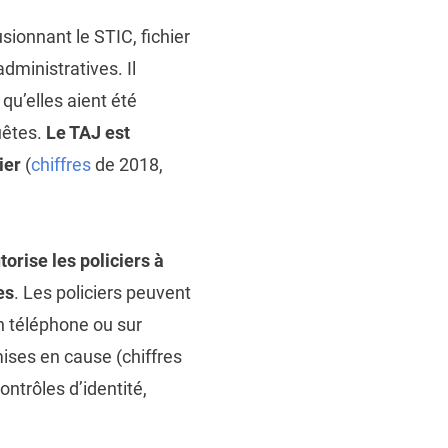
usionnant le STIC, fichier
administratives. Il
qu’elles aient été
uêtes.
Le TAJ est
ier
(
chiffres
de 2018,
torise les policiers à
es
. Les policiers peuvent
 téléphone ou sur
ises en cause (chiffres
ntrôles d’identité,