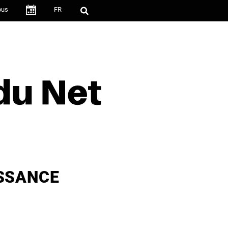
ous
FR
·
ISSANCE