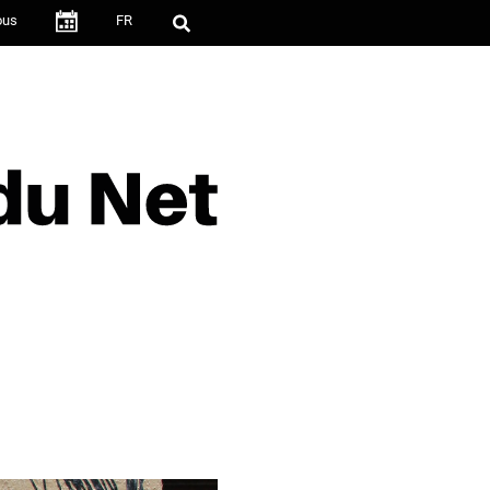
ous
FR
·