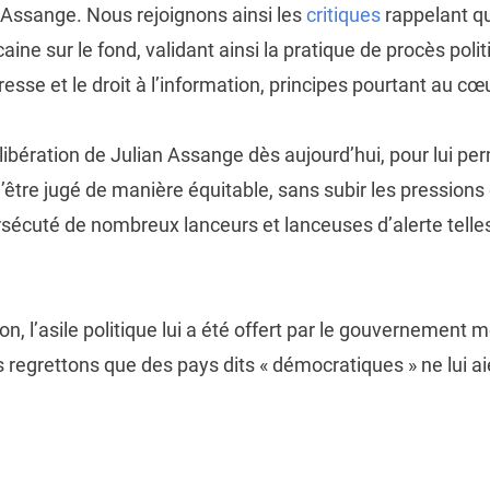
d’Assange. Nous rejoignons ainsi les
critiques
rappelant qu
ine sur le fond, validant ainsi la pratique de procès poli
presse et le droit à l’information, principes pourtant au cœ
ibération de Julian Assange dès aujourd’hui, pour lui pe
d’être jugé de manière équitable, sans subir les pressions 
ersécuté de nombreux lanceurs et lanceuses d’alerte tell
on, l’asile politique lui a été offert par le gouvernement 
egrettons que des pays dits « démocratiques » ne lui aie
t :
https://www.eff.org/deeplinks/2021/01/eff-statement-b