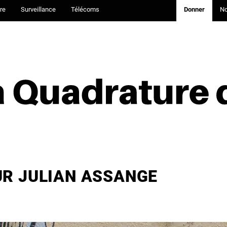
re
Surveillance
Télécoms
Donner
N
UR JULIAN ASSANGE