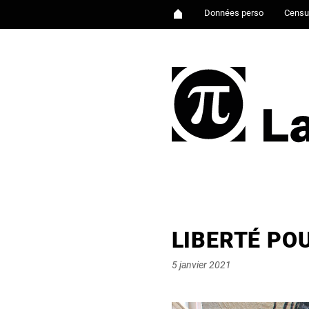
Données perso
Censu
LIBERTÉ PO
Posted
5 janvier 2021
on