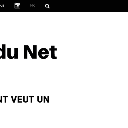
ous
FR
·
NT VEUT UN