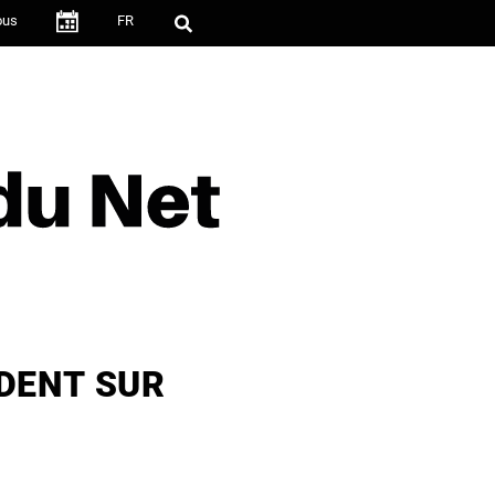
ous
FR
·
UDENT SUR