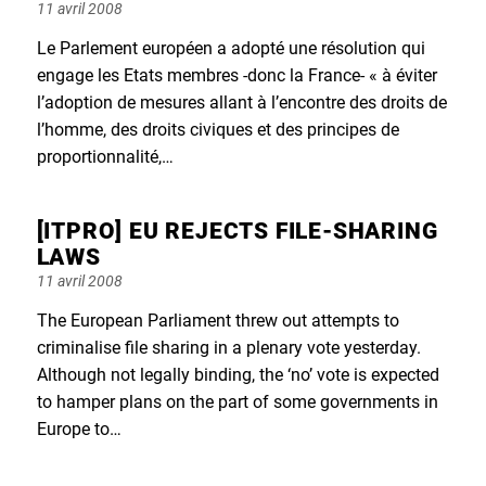
Posted
11 avril 2008
on
Le Parlement européen a adopté une résolution qui
engage les Etats membres -donc la France- « à éviter
l’adoption de mesures allant à l’encontre des droits de
l’homme, des droits civiques et des principes de
proportionnalité,…
[ITPRO] EU REJECTS FILE-SHARING
LAWS
Posted
11 avril 2008
on
The European Parliament threw out attempts to
criminalise file sharing in a plenary vote yesterday.
Although not legally binding, the ‘no’ vote is expected
to hamper plans on the part of some governments in
Europe to…