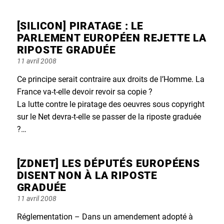
on
[SILICON] PIRATAGE : LE
PARLEMENT EUROPÉEN REJETTE LA
RIPOSTE GRADUÉE
Posted
11 avril 2008
on
Ce principe serait contraire aux droits de l’Homme. La
France va-t-elle devoir revoir sa copie ?
La lutte contre le piratage des oeuvres sous copyright
sur le Net devra-t-elle se passer de la riposte graduée
?…
[ZDNET] LES DÉPUTÉS EUROPÉENS
DISENT NON À LA RIPOSTE
GRADUÉE
Posted
11 avril 2008
on
Réglementation – Dans un amendement adopté à