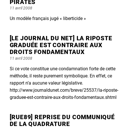
PIRATES
Posted
11 avril 2008
on
Un modèle français jugé « liberticide »
[LE JOURNAL DU NET] LA RIPOSTE
GRADUÉE EST CONTRAIRE AUX
DROITS FONDAMENTAUX
Posted
11 avril 2008
on
Si ce vote constitue une condamnation forte de cette
méthode, il reste purement symbolique. En effet, ce
rapport n’a aucune valeur législative.
http://www.journaldunet.com/breve/25537/la-riposte-
graduee-est-contraire-aux-droits-fondamentaux.shtml
[RUE89] REPRISE DU COMMUNIQUÉ
DE LA QUADRATURE