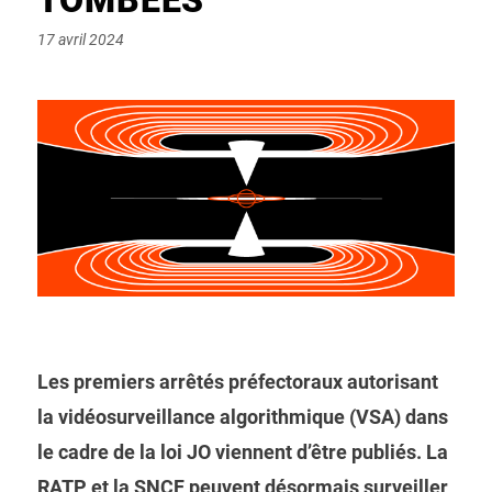
Posted
17 avril 2024
on
Les premiers arrêtés préfectoraux autorisant
la vidéosurveillance algorithmique (VSA) dans
le cadre de la loi JO viennent d’être publiés. La
RATP et la SNCF peuvent désormais surveiller