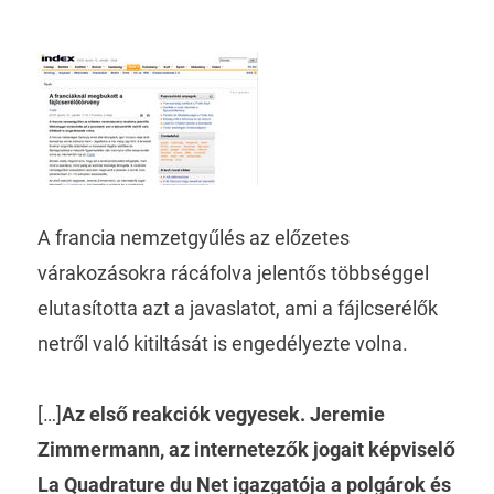
A francia nemzetgyűlés az előzetes
várakozásokra rácáfolva jelentős többséggel
elutasította azt a javaslatot, ami a fájlcserélők
netről való kitiltását is engedélyezte volna.
[…]
Az első reakciók vegyesek. Jeremie
Zimmermann, az internetezők jogait képviselő
La Quadrature du Net igazgatója a polgárok és